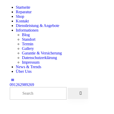
Startseite
Startseite
Reparatur
Reparatur
Shop
Shop
Kontakt
Dienstleistung & Angebote
Kontakt
Informationen
Blog
Dienstleistung & Angebote
Standort
Termin
Informationen
Gallery
News & Trends
Garantie & Versicherung
Datenschutzerklärung
Über Uns
Impressum
News & Trends
Über Uns
091262989269