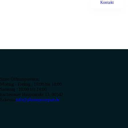
Kontakt
Store Öffnungszeiten:
Montag - Freitag : 10:00 bis 18:00
Samstag : 10:00 bis 14:00
Eschenauer Hauptstraße 13, 90542
Eckental
info@phoneprorepair.de