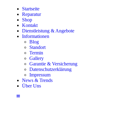
Startseite
Startseite
Reparatur
Reparatur
Shop
Shop
Kontakt
Dienstleistung & Angebote
Kontakt
Informationen
Blog
Dienstleistung & Angebote
Standort
Termin
Informationen
Gallery
News & Trends
Garantie & Versicherung
Datenschutzerklärung
Über Uns
Impressum
News & Trends
Über Uns