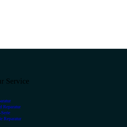
r Service
aratur
ad Reparatur
Serie
le Reparatur