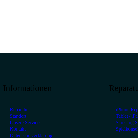
Informationen
Reparatu
Reparatur
iPhone Rep
Standort
Tablet / iP
Unsere Services
Samsung S-
Kontakt
Spielkonso
Datenschutzerklärung