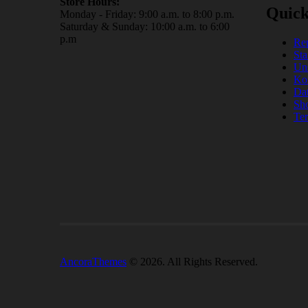
Store Hours:
Quick
Monday - Friday: 9:00 a.m. to 8:00 p.m.
Saturday & Sunday: 10:00 a.m. to 6:00
p.m
Rep
Sta
Uns
Ko
Dat
Sh
Te
AncoraThemes
© 2026. All Rights Reserved.