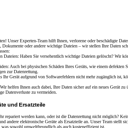
aten! Unser Experten-Team hilft Ihnen, verlorene oder beschädigte Dat
, Dokumente oder andere wichtige Dateien – wir stellen Ihre Daten schn
assen:
en Dateien: Haben Sie versehentlich wichtige Dateien gelöscht? Wir kön
äden: Auch bei physischen Schäden Ihres Geräts, wie einem defekten 
gen zur Datenrettung.
s Ihr Gerät aufgrund von Softwarefehlern nicht mehr zugänglich ist, k
Wir helfen Ihnen auch dabei, Ihre Daten sicher auf ein neues Gerät zu
ige Datenverluste zu vermeiden.
te und Ersatzteile
hr repariert werden kann, oder ist die Datenrettung nicht möglich? Ke
und andere elektronische Geräte als Ersatzteile an. Unser Team stellt 
was sowohl umweltfreundlich als auch kosteneffizient ist.