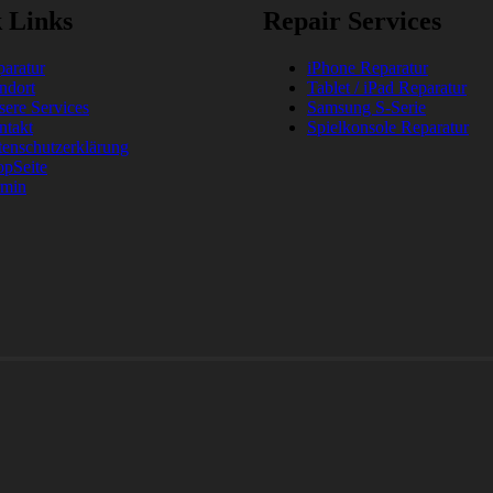
 Links
Repair Services
aratur
iPhone Reparatur
ndort
Tablet / iPad Reparatur
ere Services
Samsung S-Serie
ntakt
Spielkonsole Reparatur
enschutzerklärung
opSeite
rmin